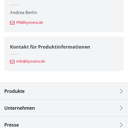
Drucker / Multifunktionsgeräte
Andrea Berlin
PR@kyocera.de
Feinkeramik-Komponenten
Halbleiterkomponenten
Kontakt für Produktinformationen
Automotive Komponenten
info@kyocera.de
Industriewerkzeuge
Elektronische Komponenten & Geräte
Produkte
Industrielle Druck-Komponenten
Unternehmen
LCDs und Touch Solutions
Presse
Optische Komponenten