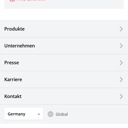
Industriewerkzeuge
Elektronische Komponenten & Geräte
Produkte
Industrielle Druck-Komponenten
Unternehmen
LCDs und Touch Solutions
Presse
Optische Komponenten
Photovoltaiksysteme
Karriere
Uhren- und Schmuckindustrie
Kontakt
Küchenprodukte
Germany
Global