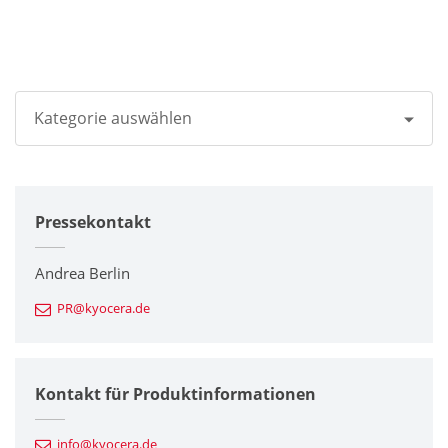
Kategorie auswählen
Alle
Pressekontakt
Unternehmen
Drucker / Multifunktionsgeräte
Andrea Berlin
PR@kyocera.de
Feinkeramik-Komponenten
Halbleiterkomponenten
Kontakt für Produktinformationen
Automotive Komponenten
info@kyocera.de