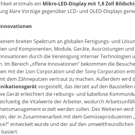
chkeit erstmals ein
Mikro-LED-Display mit 1,8 Zoll Bildsc
lung klare Vorzüge gegenüber LCD- und OLED-Displays genie
 Innovationen
einem breiten Spektrum an globalen Fertigungs- und Lösungs
lien und Komponenten, Module, Geräte, Ausrüstungen und Sy
Innovationen durch die Vereinigung interner Technologien
n. Im Bereich „offene Innovationen“ bekommen die Besuche
n mit der Lion Corporation und der Sony Corporation entwic
mit dem Zähneputzen vertraut zu machen. Außerdem wird d
ikationsgerät
vorgestellt, das derzeit auf den Baustellen
ive Gerät erleichtert die reibungs- und kabellose Kommun
eichzeitig die Vitalwerte der Arbeiter, wodurch Arbeitsunfä
eitsmanagement erzielt werden sollen. Des Weiteren wird
ein, der in Zusammenarbeit mit dem Gemüseproduzenten „
ice?“ entwickelt wurde und der auf den umweltfreundlichen
 basiert.