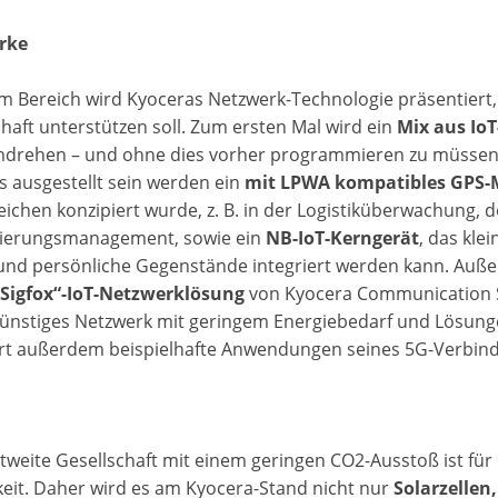
rke
em Bereich wird Kyoceras Netzwerk-Technologie präsentiert
haft unterstützen soll. Zum ersten Mal wird ein
Mix aus Io
rehen – und ohne dies vorher programmieren zu müssen – 
s ausgestellt sein werden ein
mit LPWA kompatibles GPS-M
eichen konzipiert wurde, z. B. in der Logistiküberwachung,
sierungsmanagement, sowie ein
NB-IoT-Kerngerät
, das kle
und persönliche Gegenstände integriert werden kann. Au
„Sigfox“-IoT-Netzwerklösung
von Kyocera Communication Sy
ünstiges Netzwerk mit geringem Energiebedarf und Lösung
ort außerdem beispielhafte Anwendungen seines 5G-Verbin
ltweite Gesellschaft mit einem geringen CO2-Ausstoß ist fü
keit. Daher wird es am Kyocera-Stand nicht nur
Solarzellen