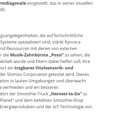
hirmdiagonale
vorgestellt, das in seiner visuellen
ßt.
angelegenheiten, die auf fortschrittliche
steme spezialisiert sind, stärkt Kyocera
 und Ressourcen mit denen von externen
r die
Musik-Zahnbürste „Possi“
zu sehen, die
kelt wurde und Eltern dabei helfen soll, ihre
ort ein
tragbares Vitalsensorik- und
 der Shimizu Corporation getestet wird. Dieses
ikation in lauten Umgebungen und überwacht
lle vermieden und ein besseres
 dort der Smoothie-Truck
„Harvest-to-Go“
zu
Planet“ und dem beliebten Smoothie-Shop
 Energieprodukten und der IoT-Technologie von