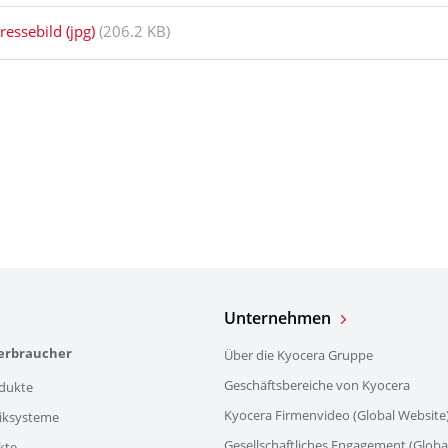
ressebild (jpg)
(206.2 KB)
Unternehmen
verbraucher
Über die Kyocera Gruppe
Geschäftsbereiche von Kyocera
dukte
Kyocera Firmenvideo (Global Website
iksysteme
Gesellschaftliches Engagement (Globa
kte