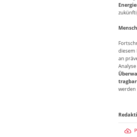
Energi
zukünft
Mensch
Fortschr
diesem 
an präv
Analyse
Überwa
tragbar
werden 
Redakt
P