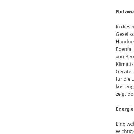
Netzwe
In dies
Gesellsc
Handumd
Ebenfall
von Ber
Klimati
Geräte 
für die
kosteng
zeigt d
Energie
Eine we
Wichtig