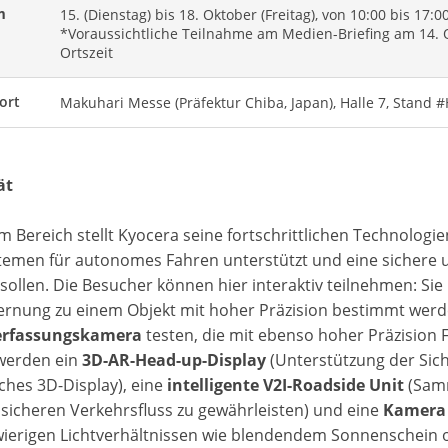
m
15. (Dienstag) bis 18. Oktober (Freitag), von 10:00 bis 17:0
*Voraussichtliche Teilnahme am Medien-Briefing am 14. 
Ortszeit
ort
Makuhari Messe (Präfektur Chiba, Japan), Halle 7, Stand 
ät
m Bereich stellt Kyocera seine fortschrittlichen Technolog
temen für autonomes Fahren unterstützt und eine sichere u
sollen. Die Besucher können hier interaktiv teilnehmen: Si
fernung zu einem Objekt mit hoher Präzision bestimmt werd
erfassungskamera
testen, die mit ebenso hoher Präzision
werden ein
3D-AR-Head-up-Display
(Unterstützung der Sich
sches 3D-Display), eine
intelligente V2I-Roadside Unit
(Samm
sicheren Verkehrsfluss zu gewährleisten) und eine
Kamera 
wierigen Lichtverhältnissen wie blendendem Sonnenschein o