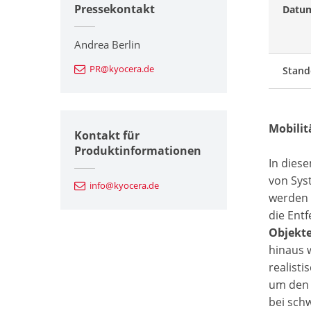
Pressekontakt
Datu
Andrea Berlin
PR@kyocera.de
Stand
Mobilit
Kontakt für
Produktinformationen
In diese
von Sys
info@kyocera.de
werden 
die Ent
Objekt
hinaus 
realisti
um den 
bei sch