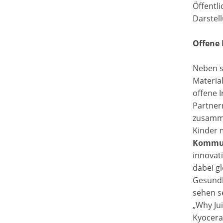
Öffentli
Darstel
Offene
Neben s
Materia
offene 
Partner
zusamme
Kinder 
Kommun
innovat
dabei gl
Gesundh
sehen s
„Why Ju
Kyocera