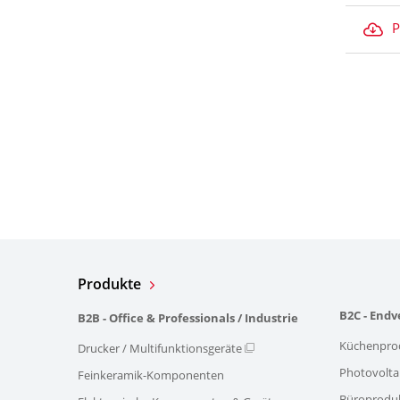
P
Produkte
B2C - End
B2B - Office & Professionals / Industrie
Küchenpro
Drucker / Multifunktionsgeräte
Photovolta
Feinkeramik-Komponenten
Büroprodu