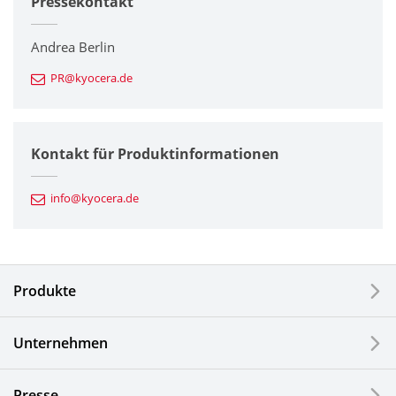
Pressekontakt
Unternehmen
Drucker / Multifunktionsgeräte
Andrea Berlin
PR@kyocera.de
Feinkeramik-Komponenten
Halbleiterkomponenten
Kontakt für Produktinformationen
Automotive Komponenten
info@kyocera.de
Industriewerkzeuge
Elektronische Komponenten & Geräte
Produkte
Industrielle Druck-Komponenten
Unternehmen
LCDs und Touch Solutions
Presse