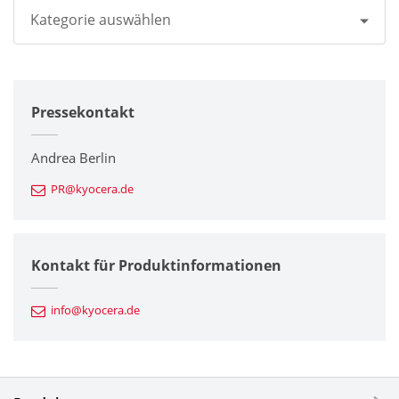
Kategorie auswählen
Alle
Pressekontakt
Unternehmen
Drucker / Multifunktionsgeräte
Andrea Berlin
PR@kyocera.de
Feinkeramik-Komponenten
Halbleiterkomponenten
Kontakt für Produktinformationen
Automotive Komponenten
info@kyocera.de
Industriewerkzeuge
Elektronische Komponenten & Geräte