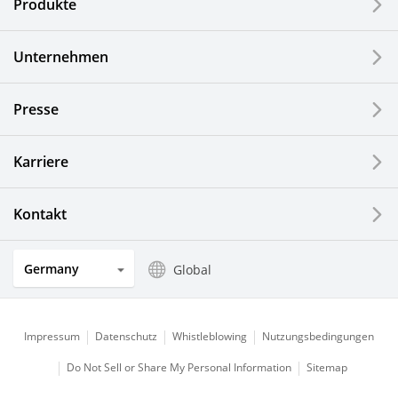
Produkte
Industrielle Druck-Komponenten
Unternehmen
LCDs und Touch Solutions
Presse
Optische Komponenten
Photovoltaiksysteme
Karriere
Uhren- und Schmuckindustrie
Kontakt
Küchenprodukte
Germany
Global
Impressum
Datenschutz
Whistleblowing
Nutzungsbedingungen
Do Not Sell or Share My Personal Information
Sitemap