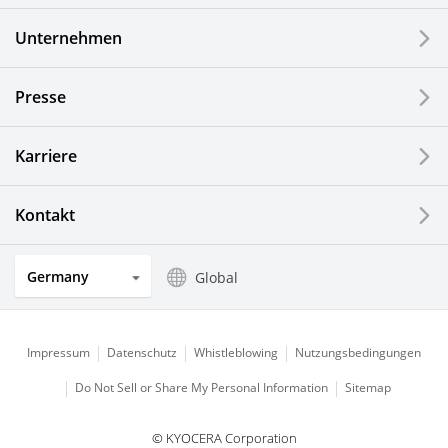
Industrielle Druck-Komponenten
Unternehmen
LCDs und Touch Solutions
Presse
Optische Komponenten
Photovoltaiksysteme
Karriere
Uhren- und Schmuckindustrie
Kontakt
Küchenprodukte
Germany
Global
Impressum
Datenschutz
Whistleblowing
Nutzungsbedingungen
Do Not Sell or Share My Personal Information
Sitemap
© KYOCERA Corporation