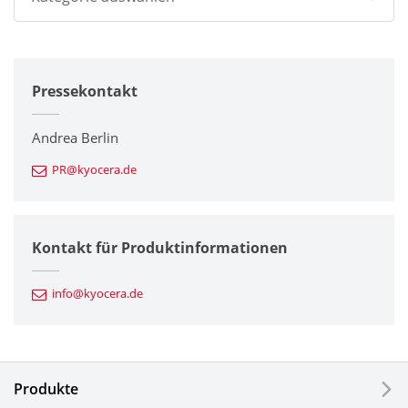
Alle
Pressekontakt
Unternehmen
Drucker / Multifunktionsgeräte
Andrea Berlin
PR@kyocera.de
Feinkeramik-Komponenten
Halbleiterkomponenten
Kontakt für Produktinformationen
Automotive Komponenten
info@kyocera.de
Industriewerkzeuge
Elektronische Komponenten & Geräte
Produkte