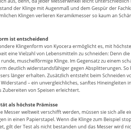
ich aus, denn, da jeder Messerwinkel leicht unterschiedlich 
stand der Klinge mit Augenmaß und dem Gespür der Fachkräf
lichen Klingen verlieren Keramikmesser so kaum an Schärf
Form ist entscheidend
ondere Klingenform von Kyocera ermöglicht es, mit höchst
gkeit eine Vielzahl von Lebensmitteln zu schneiden: Denn di
e runde, muschelförmige Klinge. Im Gegensatz zu einem scha
orm deutlich widerstandsfähiger gegen Absplitterungen. So b
sers länger erhalten. Zusätzlich entsteht beim Schneiden v
Widerstand – ein unvergleichliches, sanftes Hineingleiten in
 Zubereiten von Speisen erleichtert.
ität als höchste Prämisse
e Messer weltweit verschifft werden, müssen sie sich alle e
gen in einen Papierstapel. Wenn die Klinge zum Beispiel sto
et, gilt der Test als nicht bestanden und das Messer wird n