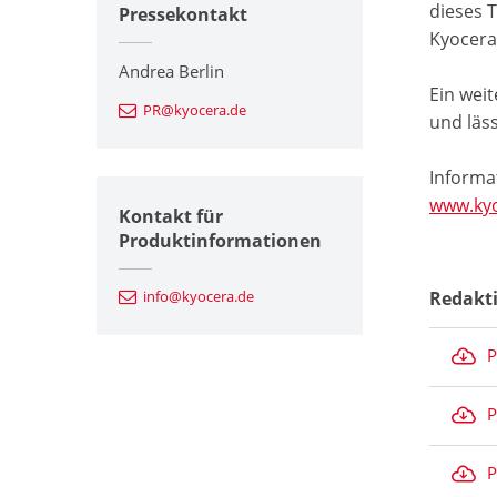
dieses 
Pressekontakt
Kyocera-
Andrea Berlin
Ein weit
PR@kyocera.de
und läs
Informa
www.kyo
Kontakt für
Produktinformationen
info@kyocera.de
Redakt
P
P
P