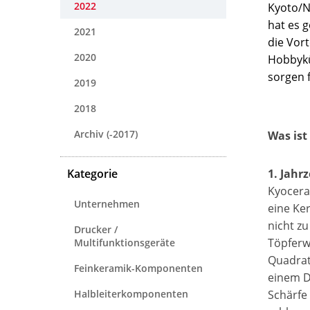
2022
Kyoto/N
hat es g
2021
die Vort
2020
Hobbykü
sorgen f
2019
2018
Archiv (-2017)
Was ist
Kategorie
1. Jahr
Kyocera
Unternehmen
eine Ke
nicht z
Drucker /
Töpferw
Multifunktionsgeräte
Quadrat
Feinkeramik-Komponenten
einem D
Halbleiterkomponenten
Schärfe 