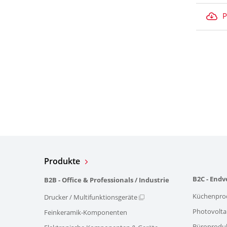
P
Produkte
B2C - End
B2B - Office & Professionals / Industrie
Küchenpro
Drucker / Multifunktionsgeräte
Photovolta
Feinkeramik-Komponenten
Büroprodu