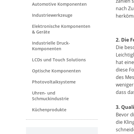
zahlen s
Automotive Komponenten
nach Zu
Industriewerkzeuge
herkömm
Elektronische Komponenten
& Geräte
2. Die 
Industrielle Druck-
Die bes
Komponenten
Leichti
LCDs und Touch Solutions
hat ein
diese F
Optische Komponenten
des Mes
Photovoltaiksysteme
weniger 
dass das
Uhren- und
Schmuckindustrie
3. Qual
Küchenprodukte
Bevor di
die Klin
schneid