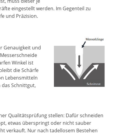
ist, muss dieser je
te eingestellt werden. Im Gegenteil zu
e und Präzision.
er Genauigkeit und
e Messerschneide
rfen Winkel ist
leibt die Schärfe
on Lebensmitteln
 das Schnittgut,
iner Qualitätsprüfung stellen: Dafür schneiden
ppt, etwas überspringt oder nicht sauber
icht verkauft. Nur nach tadellosem Bestehen