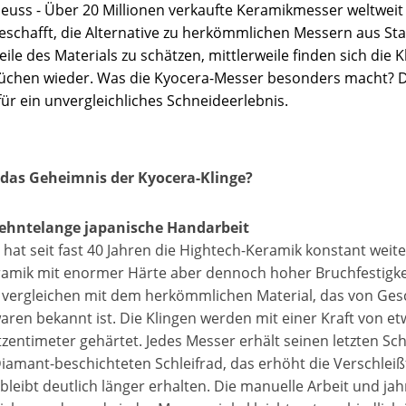
euss - Über 20 Millionen verkaufte Keramikmesser weltweit 
eschafft, die Alternative zu herkömmlichen Messern aus Sta
eile des Materials zu schätzen, mittlerweile finden sich di
chen wieder. Was die Kyocera-Messer besonders macht? Die
ür ein unvergleichliches Schneideerlebnis.
 das Geheimnis der Kyocera-Klinge?
zehntelange japanische Handarbeit
 hat seit fast 40 Jahren die Hightech-Keramik konstant weit
ramik mit enormer Härte aber dennoch hoher Bruchfestigkei
u vergleichen mit dem herkömmlichen Material, das von Ges
aren bekannt ist. Die Klingen werden mit einer Kraft von e
zentimeter gehärtet. Jedes Messer erhält seinen letzten Sch
iamant-beschichteten Schleifrad, das erhöht die Verschleißf
bleibt deutlich länger erhalten. Die manuelle Arbeit und ja