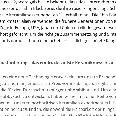
euss - Kyocera gab heute bekannt, dass das Unternehmen da
esser der Shin Black Serie, die ihre rasierklingenartige Sc
*1
onelle Keramikmesser behalten
, erhalten hat. Die Shin Bla
amikmaterialien verwendet, die frühere Generationen von 
Zuge in Europa, USA, Japan und China erteilt. Insgesamt wu
ichtet geforscht, um die richtige Zusammensetzung und Sin
ebnis daraus ist nun eine urheberrechtlich geschützte Klin
rausforderung
–
das eindrucksvollste Keramikmesser zu e
llten eine neue Technologie entwickeln, um unsere Branche 
g zu einem angemessenen Preis voranzubringen. Es gibt ein
 die für den Durchschnittsbürger unbezahlbar sind. Um ein
 Hobbykoch zu entwickeln, haben wir wir mit einer Reihe von
n mit unseren hochpräzisen Keramiken experimentiert. Ziel
tion herauszufinden, die sowohl die Haltbarkeit der Klinge
rfe doppelt so lange beibehält. Die Shin Black Serie ist das 