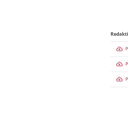
Redakt
P
P
P