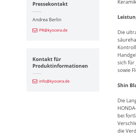
Keramik
Pressekontakt
Leistun
Andrea Berlin
PR@kyocera.de
Die ultr
säureha
Kontrol
Handgel
Kontakt für
sich fü
Produktinformationen
sowie F
info@kyocera.de
Shin Bl
Die Lan
HONDA-T
bei for
Verschl
die Ver