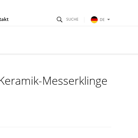
takt
DE
 Keramik-Messerklinge