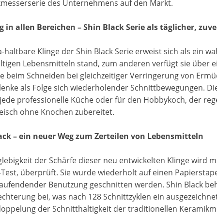
messerserie des Unternehmens auf den Markt.
g in allen Bereichen – Shin Black Serie als täglicher, zuv
a-haltbare Klinge der Shin Black Serie erweist sich als ein w
ltigen Lebensmitteln stand, zum anderen verfügt sie über ei
le beim Schneiden bei gleichzeitiger Verringerung von E
enke als Folge sich wiederholender Schnittbewegungen. Die 
r jede professionelle Küche oder für den Hobbykoch, der re
leisch ohne Knochen zubereitet.
ack – ein neuer Weg zum Zerteilen von Lebensmitteln
glebigkeit der Schärfe dieser neu entwickelten Klinge wird
est, überprüft. Sie wurde wiederholt auf einen Papierstapel
tlaufendender Benutzung geschnitten werden. Shin Black beh
echterung bei, was nach 128 Schnittzyklen ein ausgezeichnet
doppelung der Schnitthaltigkeit der traditionellen Keramikm