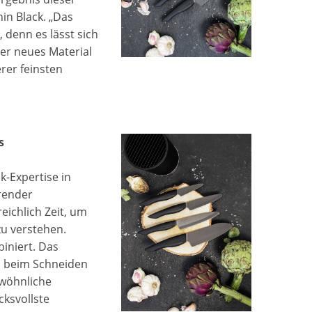
in Black. „Das
 denn es lässt sich
er neues Material
rer feinsten
s
k-Expertise in
render
ichlich Zeit, um
u verstehen.
iniert. Das
on beim Schneiden
ewöhnliche
cksvollste