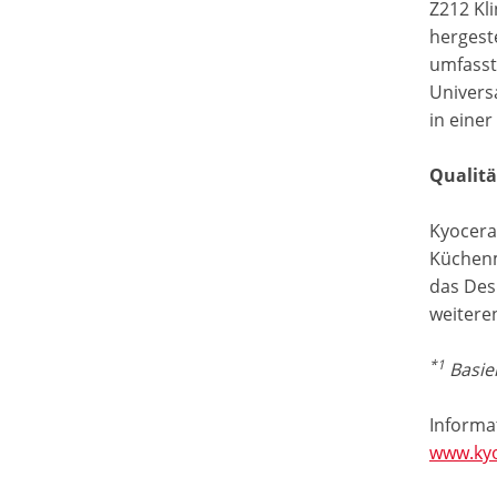
Z212 Kl
hergeste
umfasst
Univers
in eine
Qualitä
Kyocera
Küchenm
das Des
weitere
*1
Basie
Informa
www.kyo