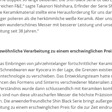
ichen F&E,“ sagte Takanori Nishihara, Erfinder der Serie Sh
e Keramikmaterial stellte eine Herausforderung für uns dar,
iger polieren als die herkömmliche weiße Keramik. Aber uns
 ein wunderschönes Messer mit besserer Leistung und unse
tung seit 38 Jahren.“
wöhnliche Verarbeitung zu einem erschwinglichen Prei
as Einbringen von jahrzehntelanger fortschrittlicher Kerami
Schneidwaren war Kyocera in der Lage, die Grenzen existie
ntechnologie zu verschieben. Das Entwicklungsteam hatte re
ncen des Formens und Sinterns verschiedener Materialien z
Verständnis wurde dann schlussendlich mit Keramiken komb
s sind nun diese ultrascharfen Messer die höchste Präzisi
n. Die anwenderfreundliche Shin Black Serie bringt außerg
tung zu einem erschwinglichen Preis für die zur Zeit eindru