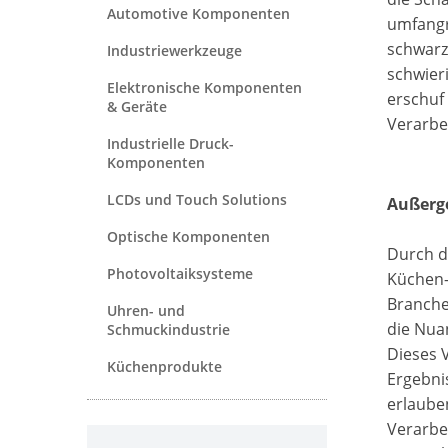
Automotive Komponenten
umfangre
schwarz
Industriewerkzeuge
schwier
Elektronische Komponenten
erschuf
& Geräte
Verarbei
Industrielle Druck-
Komponenten
LCDs und Touch Solutions
Außerge
Optische Komponenten
Durch d
Photovoltaiksysteme
Küchen-
Branche
Uhren- und
die Nua
Schmuckindustrie
Dieses 
Küchenprodukte
Ergebni
erlaube
Verarbei