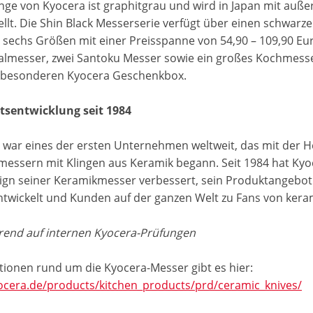
inge von Kyocera ist graphitgrau und wird in Japan mit auß
llt. Die Shin Black Messerserie verfügt über einen schwarz
 sechs Größen mit einer Preisspanne von 54,90 – 109,90 Euro
almesser, zwei Santoku Messer sowie ein großes Kochmesser
r besonderen Kyocera Geschenkbox.
tsentwicklung seit 1984
 war eines der ersten Unternehmen weltweit, das mit der 
essern mit Klingen aus Keramik begann. Seit 1984 hat Kyoc
ign seiner Keramikmesser verbessert, sein Produktangebot
ntwickelt und Kunden auf der ganzen Welt zu Fans von ke
rend auf internen Kyocera-Prüfungen
tionen rund um die Kyocera-Messer gibt es hier:
cera.de/products/kitchen_products/prd/ceramic_knives/