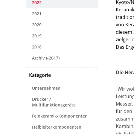
Kyoto/N
2022
Keramikm
2021
traditi
von Ker
2020
diesem 
2019
zielger
Das Erg
2018
Archiv (-2017)
Die He
Kategorie
Unternehmen
„Wir wo
Leistun
Drucker /
Messer,
Multifunktionsgeräte
für den
Feinkeramik-Komponenten
zusamme
Kombina
Halbleiterkomponenten
die Schä