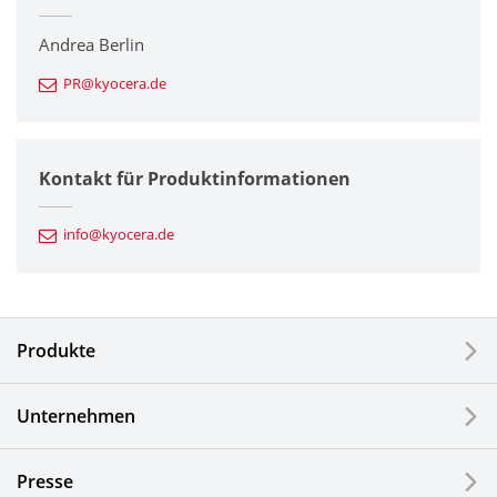
Drucker / Multifunktionsgeräte
Andrea Berlin
PR@kyocera.de
Feinkeramik-Komponenten
Halbleiterkomponenten
Kontakt für Produktinformationen
Automotive Komponenten
info@kyocera.de
Industriewerkzeuge
Elektronische Komponenten & Geräte
Produkte
Industrielle Druck-Komponenten
Unternehmen
LCDs und Touch Solutions
Presse
Optische Komponenten