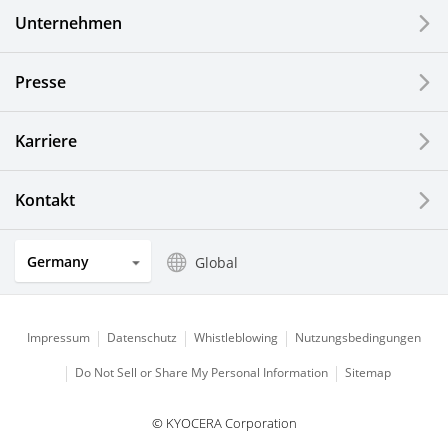
Unternehmen
LCDs und Touch Solutions
Presse
Optische Komponenten
Photovoltaiksysteme
Karriere
Uhren- und Schmuckindustrie
Kontakt
Küchenprodukte
Germany
Global
Impressum
Datenschutz
Whistleblowing
Nutzungsbedingungen
Do Not Sell or Share My Personal Information
Sitemap
© KYOCERA Corporation