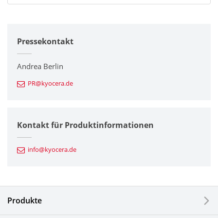
Alle
Pressekontakt
Unternehmen
Drucker / Multifunktionsgeräte
Andrea Berlin
PR@kyocera.de
Feinkeramik-Komponenten
Halbleiterkomponenten
Kontakt für Produktinformationen
Automotive Komponenten
info@kyocera.de
Industriewerkzeuge
Elektronische Komponenten & Geräte
Produkte
Industrielle Druck-Komponenten