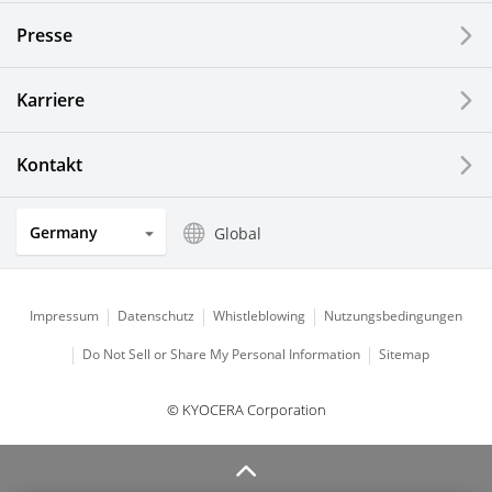
Presse
Optische Komponenten
Photovoltaiksysteme
Karriere
Uhren- und Schmuckindustrie
Kontakt
Küchenprodukte
Germany
Global
Impressum
Datenschutz
Whistleblowing
Nutzungsbedingungen
Do Not Sell or Share My Personal Information
Sitemap
© KYOCERA Corporation