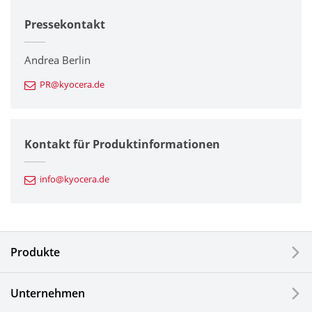
Pressekontakt
Unternehmen
Drucker / Multifunktionsgeräte
Andrea Berlin
PR@kyocera.de
Feinkeramik-Komponenten
Halbleiterkomponenten
Kontakt für Produktinformationen
Automotive Komponenten
info@kyocera.de
Industriewerkzeuge
Elektronische Komponenten & Geräte
Produkte
Industrielle Druck-Komponenten
Unternehmen
LCDs und Touch Solutions