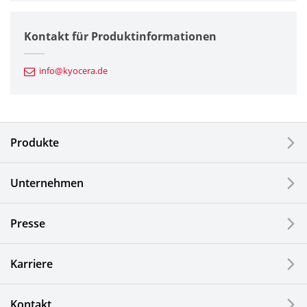
Halbleiterkomponenten
Kontakt für Produktinformationen
Automotive Komponenten
info@kyocera.de
Industriewerkzeuge
Elektronische Komponenten & Geräte
Produkte
Industrielle Druck-Komponenten
Unternehmen
LCDs und Touch Solutions
Presse
Optische Komponenten
Photovoltaiksysteme
Karriere
Uhren- und Schmuckindustrie
Kontakt