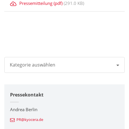
Pressemitteilung (pdf)
(291.0 KB)
Kategorie auswählen
Alle
Pressekontakt
Unternehmen
Drucker / Multifunktionsgeräte
Andrea Berlin
PR@kyocera.de
Feinkeramik-Komponenten