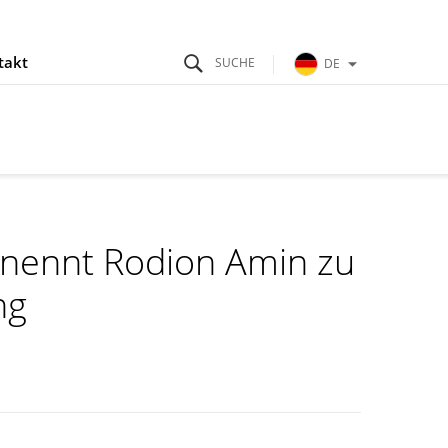
takt
DE
rnennt Rodion Amin zu
ng