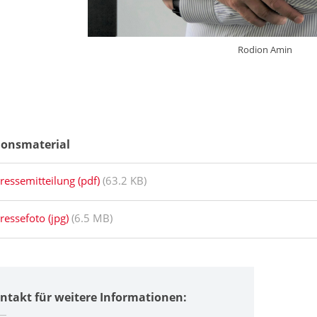
Rodion Amin
ionsmaterial
ressemitteilung (pdf)
(63.2 KB)
ressefoto (jpg)
(6.5 MB)
ntakt für weitere Informationen: