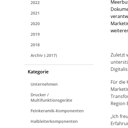
Meerbus
2022
Dokumen
2021
verantw
Marketi
2020
weitere
2019
2018
Zuletzt
Archiv (-2017)
unterst
Digitali
Kategorie
Für die
Unternehmen
Marketi
Drucker /
Transfo
Multifunktionsgeräte
Region 
Feinkeramik-Komponenten
„Ich fr
Halbleiterkomponenten
Erfahru