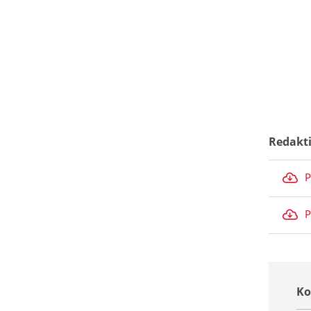
Redakt
P
P
Ko