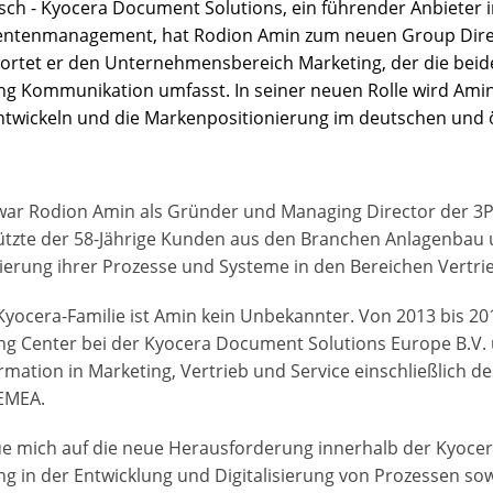
ch - Kyocera Document Solutions, ein führender Anbieter 
tenmanagement, hat Rodion Amin zum neuen Group Directo
ortet er den Unternehmensbereich Marketing, der die be
ng Kommunikation umfasst. In seiner neuen Rolle wird Ami
ntwickeln und die Markenpositionierung im deutschen und ö
 war Rodion Amin als Gründer und Managing Director der 3P
ützte der 58-Jährige Kunden aus den Branchen Anlagenbau
sierung ihrer Prozesse und Systeme in den Bereichen Vertrie
 Kyocera-Familie ist Amin kein Unbekannter. Von 2013 bis 20
ng Center bei der Kyocera Document Solutions Europe B.V. u
rmation in Marketing, Vertrieb und Service einschließlich
EMEA.
eue mich auf die neue Herausforderung innerhalb der Kyocer
ng in der Entwicklung und Digitalisierung von Prozessen so