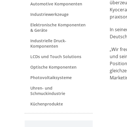
überzeu
Automotive Komponenten
Kyocera
Industriewerkzeuge
praxiso
Elektronische Komponenten
In sein
& Geräte
Deutsch
Industrielle Druck-
Komponenten
„Wir fr
und sei
LCDs und Touch Solutions
Positio
Optische Komponenten
gleichze
Marketi
Photovoltaiksysteme
Uhren- und
Schmuckindustrie
Küchenprodukte