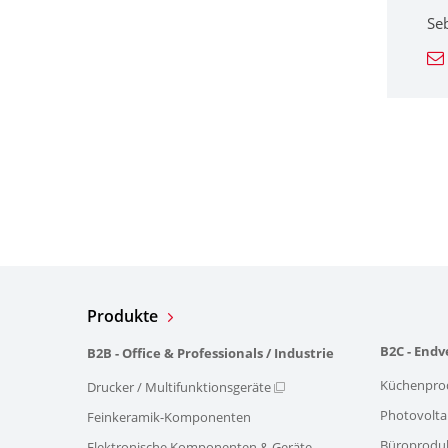
Se
Produkte
B2C - End
B2B - Office & Professionals / Industrie
Küchenpro
Drucker / Multifunktionsgeräte
Photovolta
Feinkeramik-Komponenten
Büroprodu
Elektronische Komponenten & Geräte