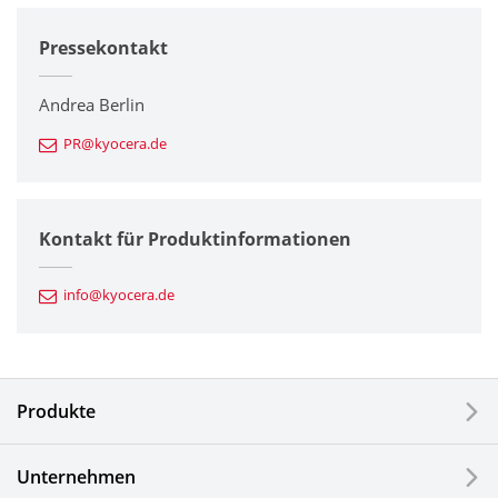
Pressekontakt
Unternehmen
Drucker / Multifunktionsgeräte
Andrea Berlin
PR@kyocera.de
Feinkeramik-Komponenten
Halbleiterkomponenten
Kontakt für Produktinformationen
Automotive Komponenten
info@kyocera.de
Industriewerkzeuge
Elektronische Komponenten & Geräte
Produkte
Industrielle Druck-Komponenten
Unternehmen
LCDs und Touch Solutions