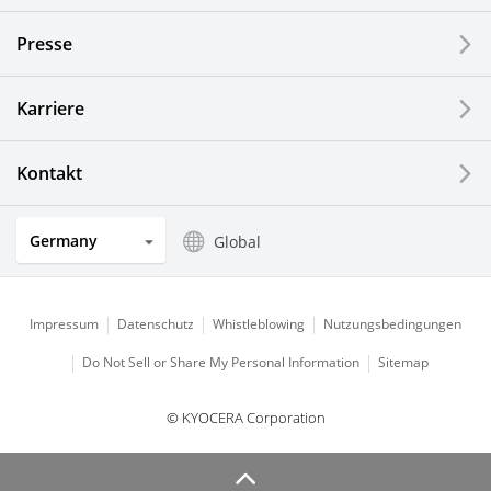
Presse
Optische Komponenten
Photovoltaiksysteme
Karriere
Uhren- und Schmuckindustrie
Kontakt
Küchenprodukte
Germany
Global
Impressum
Datenschutz
Whistleblowing
Nutzungsbedingungen
Do Not Sell or Share My Personal Information
Sitemap
© KYOCERA Corporation