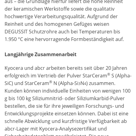
aus – die Grundlage hierfür liefert die hohe Reinheit
der keramischen Werkstoffe sowie die qualitativ
hochwertige Verarbeitungsqualität. Aufgrund der
Reinheit und des homogenen Gefüges weisen
DEGUSSIT Schutzrohre auch bei Temperaturen bis
1.950 °C eine hervorragende Formbeständigkeit auf.
Langjährige Zusammenarbeit
Kyocera und abcr arbeiten bereits seit über 20 Jahren
®
erfolgreich im Vertrieb der Pulver StarCeram
S (Alpha-
®
SiC) und StarCeram
N (Alpha-Si
N
) zusammen.
3
4
Kunden können individuelle Einheiten von wenigen 100
g bis 100 kg Siliziumnitrid- oder Siliziumkarbid-Pulver
bestellen, die sie für ihre jeweiligen Forschungs- und
Entwicklungsprojekte einsetzen können. Dabei ist eine
schnelle Abwicklung und kurzfristige Verfügbarkeit ab
abcr-Lager mit Kyocera-Analysezertifikat und