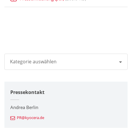
Kategorie auswählen
Alle
Pressekontakt
Unternehmen
Drucker / Multifunktionsgeräte
Andrea Berlin
PR@kyocera.de
Feinkeramik-Komponenten