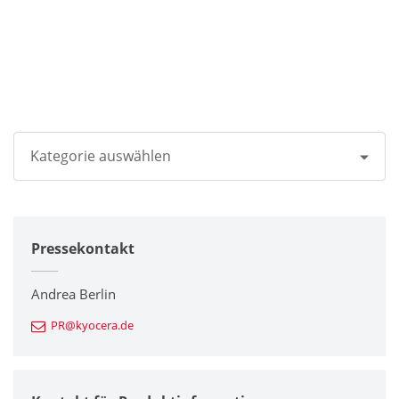
Kategorie auswählen
Alle
Pressekontakt
Unternehmen
Drucker / Multifunktionsgeräte
Andrea Berlin
PR@kyocera.de
Feinkeramik-Komponenten
Halbleiterkomponenten