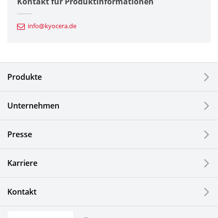
Kontakt für Produktinformationen
Automotive Komponenten
info@kyocera.de
Industriewerkzeuge
Elektronische Komponenten & Geräte
Produkte
Industrielle Druck-Komponenten
Unternehmen
LCDs und Touch Solutions
Presse
Optische Komponenten
Photovoltaiksysteme
Karriere
Uhren- und Schmuckindustrie
Kontakt
Küchenprodukte