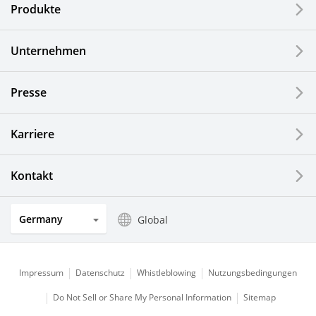
Produkte
Industrielle Druck-Komponenten
Unternehmen
LCDs und Touch Solutions
Presse
Optische Komponenten
Photovoltaiksysteme
Karriere
Uhren- und Schmuckindustrie
Kontakt
Küchenprodukte
Germany
Global
Impressum
Datenschutz
Whistleblowing
Nutzungsbedingungen
Do Not Sell or Share My Personal Information
Sitemap