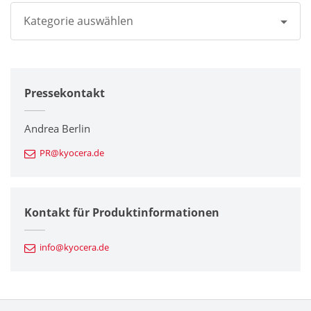
Kategorie auswählen
Alle
Pressekontakt
Unternehmen
Drucker / Multifunktionsgeräte
Andrea Berlin
PR@kyocera.de
Feinkeramik-Komponenten
Halbleiterkomponenten
Kontakt für Produktinformationen
Automotive Komponenten
info@kyocera.de
Industriewerkzeuge
Elektronische Komponenten & Geräte