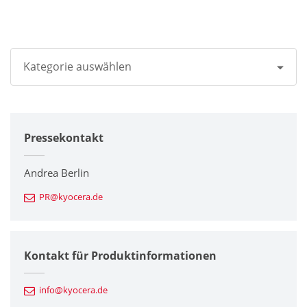
Kategorie auswählen
Alle
Pressekontakt
Unternehmen
Drucker / Multifunktionsgeräte
Andrea Berlin
PR@kyocera.de
Feinkeramik-Komponenten
Halbleiterkomponenten
Kontakt für Produktinformationen
Automotive Komponenten
info@kyocera.de