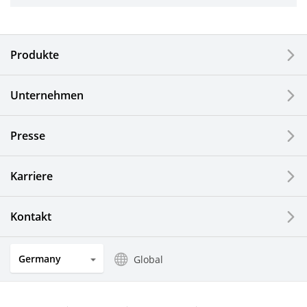
Industriewerkzeuge
Elektronische Komponenten & Geräte
Produkte
Industrielle Druck-Komponenten
Unternehmen
LCDs und Touch Solutions
Presse
Optische Komponenten
Photovoltaiksysteme
Karriere
Uhren- und Schmuckindustrie
Kontakt
Küchenprodukte
Germany
Global