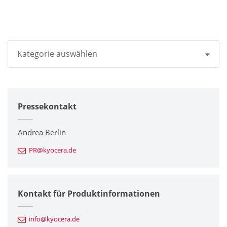
Kategorie auswählen
Alle
Pressekontakt
Unternehmen
Drucker / Multifunktionsgeräte
Andrea Berlin
PR@kyocera.de
Feinkeramik-Komponenten
Halbleiterkomponenten
Kontakt für Produktinformationen
Automotive Komponenten
info@kyocera.de