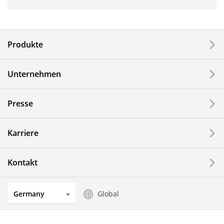
Industriewerkzeuge
Elektronische Komponenten & Geräte
Produkte
Industrielle Druck-Komponenten
Unternehmen
LCDs und Touch Solutions
Presse
Optische Komponenten
Photovoltaiksysteme
Karriere
Uhren- und Schmuckindustrie
Kontakt
Küchenprodukte
Germany
Global