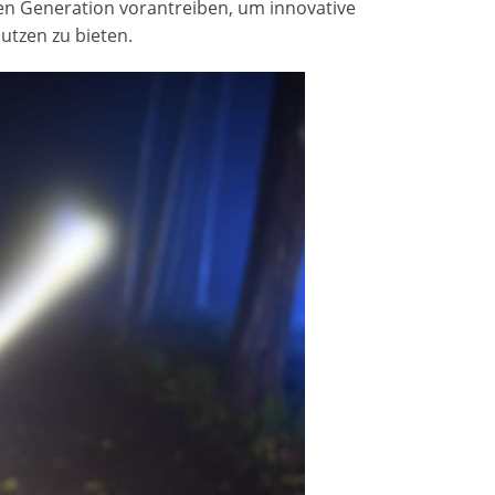
en Generation vorantreiben, um innovative
utzen zu bieten.