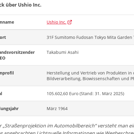
ck über Ushio Inc.
enname
Ushio Inc.
ort
31F Sumitomo Fudosan Tokyo Mita Garden To
andsvorsitzender
Takabumi Asahi
CEO
nprofil
Herstellung und Vertrieb von Produkten in
Bildverarbeitung, Biowissenschaften und 
al
105.602,60 Euro (Stand: 31. März 2025)
ungsjahr
März 1964
r „Straßenprojektion im Automobilbereich“ versteht man ein
g angebrachten Lichtquelle Informationen wie Wegbeschre