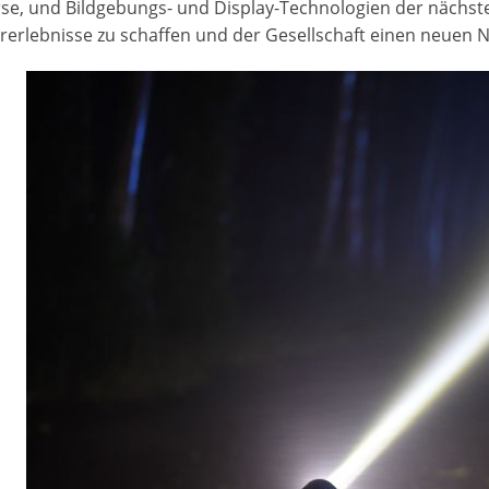
se, und Bildgebungs- und Display-Technologien der nächst
rerlebnisse zu schaffen und der Gesellschaft einen neuen N