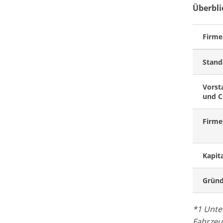
Überbli
Firm
Stand
Vorst
und 
Firme
Kapit
Gründ
*1 Unte
Fahrzeu