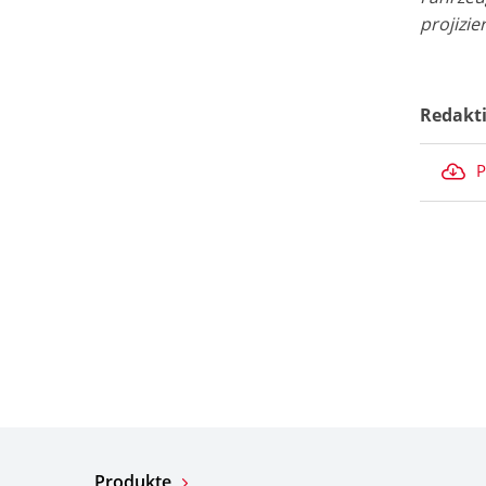
projizi
Redakt
P
Produkte