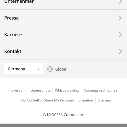
Drucker / Multifunktionsgeräte
Unternehmen
Feinkeramik-Komponenten
Presse
Halbleiterkomponenten
Karriere
Automotive Komponenten
Kontakt
Industriewerkzeuge
Germany
Global
Elektronische Komponenten & Geräte
Industrielle Druck-Komponenten
Impressum
Datenschutz
Whistleblowing
Nutzungsbedingungen
LCDs und Touch Solutions
Do Not Sell or Share My Personal Information
Sitemap
Optische Komponenten
© KYOCERA Corporation