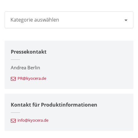
Kategorie auswählen
Alle
Pressekontakt
Unternehmen
Drucker / Multifunktionsgeräte
Andrea Berlin
PR@kyocera.de
Feinkeramik-Komponenten
Halbleiterkomponenten
Kontakt für Produktinformationen
Automotive Komponenten
info@kyocera.de
Industriewerkzeuge