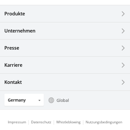
Elektronische Komponenten & Geräte
Produkte
Industrielle Druck-Komponenten
Unternehmen
LCDs und Touch Solutions
Presse
Optische Komponenten
Photovoltaiksysteme
Karriere
Uhren- und Schmuckindustrie
Kontakt
Küchenprodukte
Germany
Global
Impressum
Datenschutz
Whistleblowing
Nutzungsbedingungen