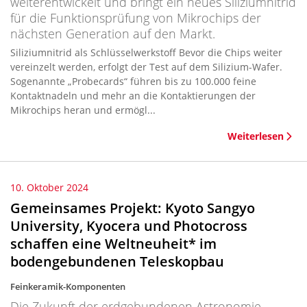
weiterentwickelt und bringt ein neues Siliziumnitrid
für die Funktionsprüfung von Mikrochips der
nächsten Generation auf den Markt.
Siliziumnitrid als Schlüsselwerkstoff Bevor die Chips weiter
vereinzelt werden, erfolgt der Test auf dem Silizium-Wafer.
Sogenannte „Probecards“ führen bis zu 100.000 feine
Kontaktnadeln und mehr an die Kontaktierungen der
Mikrochips heran und ermögl...
Weiterlesen
10. Oktober 2024
Gemeinsames Projekt: Kyoto Sangyo
University, Kyocera und Photocross
schaffen eine Weltneuheit* im
bodengebundenen Teleskopbau
Feinkeramik-Komponenten
Die Zukunft der erdgebundenen Astronomie