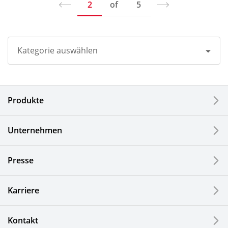
2
of
5
Kategorie auswählen
Alle
Produkte
Unternehmen
Drucker / Multifunktionsgeräte
Unternehmen
Feinkeramik-Komponenten
Presse
Halbleiterkomponenten
Karriere
Automotive Komponenten
Kontakt