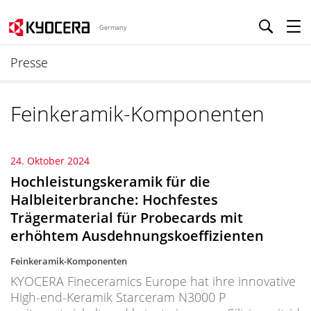
Germany
Presse
Feinkeramik-Komponenten
24. Oktober 2024
Hochleistungskeramik für die
Halbleiterbranche: Hochfestes
Trägermaterial für Probecards mit
erhöhtem Ausdehnungskoeffizienten
Feinkeramik-Komponenten
KYOCERA Fineceramics Europe hat ihre innovative
High-end-Keramik Starceram N3000 P