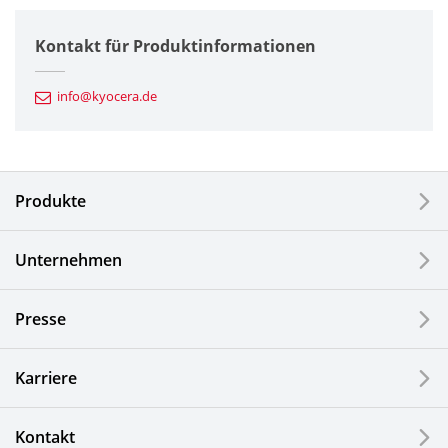
Halbleiterkomponenten
Kontakt für Produktinformationen
Automotive Komponenten
info@kyocera.de
Industriewerkzeuge
Elektronische Komponenten & Geräte
Produkte
Industrielle Druck-Komponenten
Unternehmen
LCDs und Touch Solutions
Presse
Optische Komponenten
Photovoltaiksysteme
Karriere
Uhren- und Schmuckindustrie
Kontakt