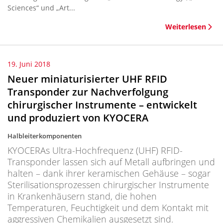
Sciences“ und „Art...
Weiterlesen
19. Juni 2018
Neuer miniaturisierter UHF RFID
Transponder zur Nachverfolgung
chirurgischer Instrumente – entwickelt
und produziert von KYOCERA
Halbleiterkomponenten
KYOCERAs Ultra-Hochfrequenz (UHF) RFID-
Transponder lassen sich auf Metall aufbringen und
halten – dank ihrer keramischen Gehäuse – sogar
Sterilisationsprozessen chirurgischer Instrumente
in Krankenhäusern stand, die hohen
Temperaturen, Feuchtigkeit und dem Kontakt mit
aggressiven Chemikalien ausgesetzt sind.