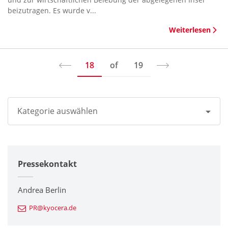
beizutragen. Es wurde v...
Weiterlesen
18
of
19
Kategorie auswählen
Alle
Pressekontakt
Unternehmen
Drucker / Multifunktionsgeräte
Andrea Berlin
PR@kyocera.de
Feinkeramik-Komponenten