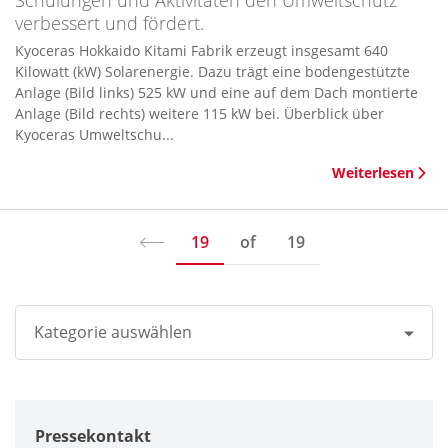
Schulungen und Aktivitäten den Umweltschutz
verbessert und fördert.
Kyoceras Hokkaido Kitami Fabrik erzeugt insgesamt 640
Kilowatt (kW) Solarenergie. Dazu trägt eine bodengestützte
Anlage (Bild links) 525 kW und eine auf dem Dach montierte
Anlage (Bild rechts) weitere 115 kW bei. Überblick über
Kyoceras Umweltschu...
Weiterlesen
19
of
19
Kategorie auswählen
Alle
Pressekontakt
Unternehmen