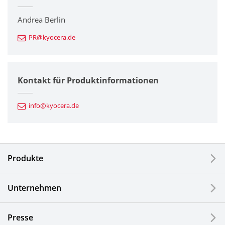
Drucker / Multifunktionsgeräte
Andrea Berlin
PR@kyocera.de
Feinkeramik-Komponenten
Halbleiterkomponenten
Kontakt für Produktinformationen
Automotive Komponenten
info@kyocera.de
Industriewerkzeuge
Elektronische Komponenten & Geräte
Produkte
Industrielle Druck-Komponenten
Unternehmen
LCDs und Touch Solutions
Presse
Optische Komponenten